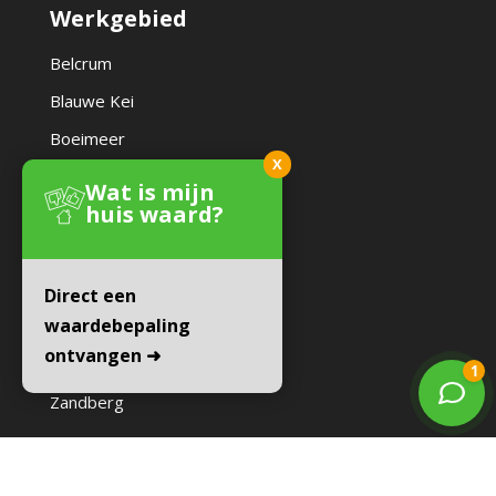
Werkgebied
Belcrum
Blauwe Kei
Boeimeer
X
Brabantpark
Wat is mijn
huis waard?
Ginneken
Haagse Beemden
Heusdenhout
Direct een
waardebepaling
IJpelaar
ontvangen ➜
Princenhage
Zandberg