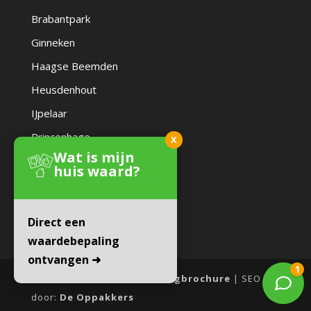
Brabantpark
Ginneken
Haagse Beemden
Heusdenhout
IJpelaar
Princenhage
X
Wat is mijn
Zandberg
huis waard?
Direct een
waardebepaling
ontvangen ➜
Website door:
Online Woningbrochure
| SEO
door:
De Oppakkers