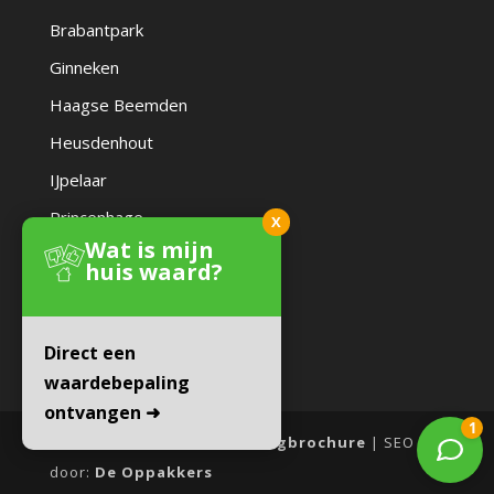
Brabantpark
Ginneken
Haagse Beemden
Heusdenhout
IJpelaar
Princenhage
X
Wat is mijn
Zandberg
huis waard?
Direct een
waardebepaling
ontvangen ➜
Website door:
Online Woningbrochure
| SEO
door:
De Oppakkers