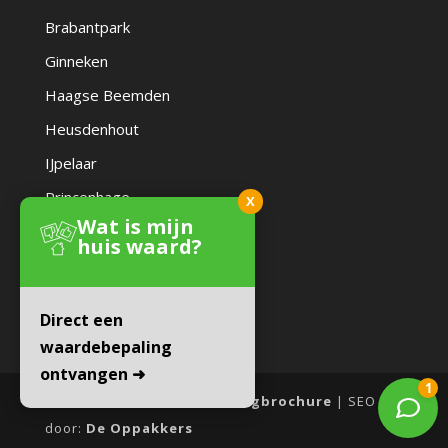
Brabantpark
Ginneken
Haagse Beemden
Heusdenhout
IJpelaar
Princenhage
X
Wat is mijn
Zandberg
huis waard?
Direct een
waardebepaling
ontvangen ➜
Website door:
Online Woningbrochure
| SEO
door:
De Oppakkers