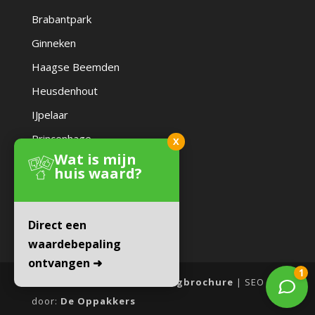
Brabantpark
Ginneken
Haagse Beemden
Heusdenhout
IJpelaar
Princenhage
X
Wat is mijn
Zandberg
huis waard?
Direct een
waardebepaling
ontvangen ➜
Website door:
Online Woningbrochure
| SEO
door:
De Oppakkers