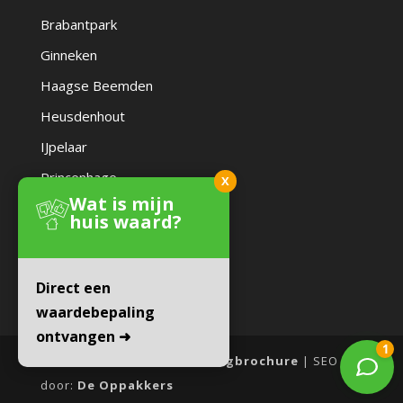
Brabantpark
Ginneken
Haagse Beemden
Heusdenhout
IJpelaar
Princenhage
X
Wat is mijn
Zandberg
huis waard?
Direct een
waardebepaling
ontvangen ➜
Website door:
Online Woningbrochure
| SEO
door:
De Oppakkers