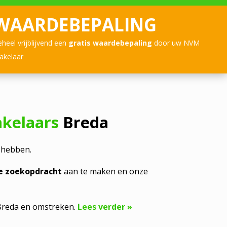
WAARDEBEPALING
heel vrijblijvend een
gratis waardebepaling
door uw NVM
akelaar
kelaars
Breda
 hebben.
ke zoekopdracht
aan te maken en onze
n Breda en omstreken.
Lees verder »