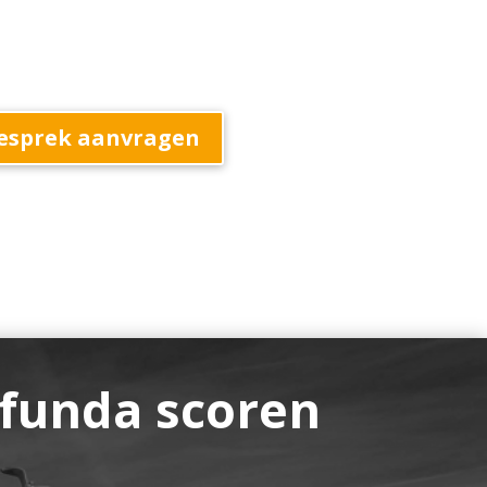
esprek aanvragen
funda scoren