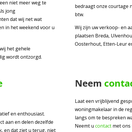
s een niet meer weg te
bedraagt onze courtage na
ls jong
btw.
en dat wij net wat
 en in het weekend voor u
Wij zijn uw verkoop- en 
plaatsen Breda, Ulvenhout
Oosterhout, Etten-Leur e
wij het gehele
edig wordt ontzorgd.
e
Neem
conta
Laat een vrijblijvend ges
woningmakelaar in de regi
atief en enthousiast.
langs om te bespreken wa
ect aan en delen dezelfde
Neemt u
contact
met ons 
 en dat ziet u terug, niet