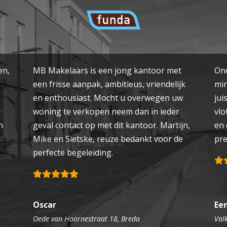
en,
MB Makelaars is een jong kantoor met
Ond
een frisse aanpak, ambitieus, vriendelijk
min
en enthousiast. Mocht u overwegen uw
jui
woning te verkopen neem dan in ieder
vlo
n
geval contact op met dit kantoor. Martijn,
en 
Mike en Sietske, reuze bedankt voor de
pre
perfecte begeleiding.
Oscar
Ee
Oede van Hoornestraat 18, Breda
Val