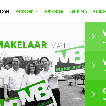
Home
Verkopen
Aankopen
Verhuren
Aanbo
MAKELAAR
VAN
d
A
m
m