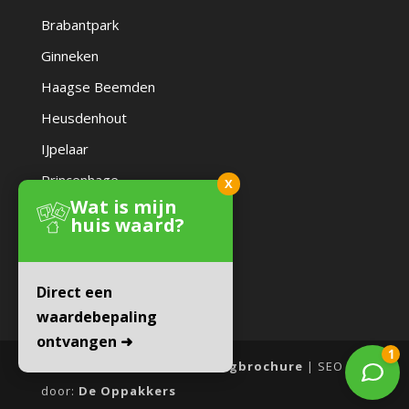
Brabantpark
Ginneken
Haagse Beemden
Heusdenhout
IJpelaar
Princenhage
X
Wat is mijn
Zandberg
huis waard?
Direct een
waardebepaling
ontvangen ➜
Website door:
Online Woningbrochure
| SEO
door:
De Oppakkers