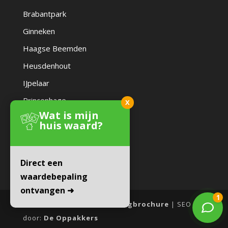
Brabantpark
Ginneken
Haagse Beemden
Heusdenhout
IJpelaar
Princenhage
X
Wat is mijn
Zandberg
huis waard?
Direct een
waardebepaling
ontvangen ➜
Website door:
Online Woningbrochure
| SEO
door:
De Oppakkers